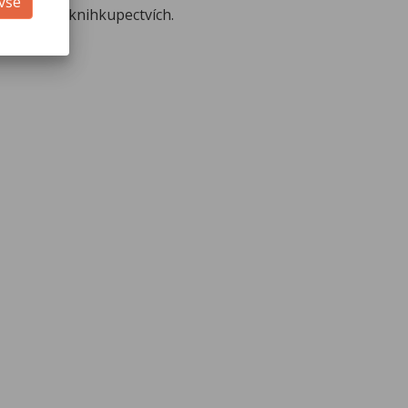
 vše
ne nebo v knihkupectvích.