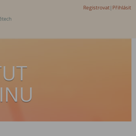
Registrovat
|
Přihlásit
ětech
TUT
DINU