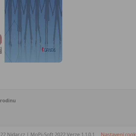
 rodinu
22 Nidar.cz | MoPi-Soft 2022 Verze 1.1.0.1
Nastavení cook